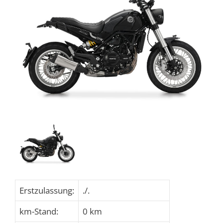
Erstzulassung:
./.
km-Stand:
0 km